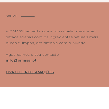
SOBRE
A OMASSI acredita que a nossa pele merece ser
tratada apenas com os ingredientes naturais mais
puros e limpos, em sintonia com o Mundo.
Aguardamos o seu contacto
info@omassi.pt
LIVRO DE RECLAMAÇÕES