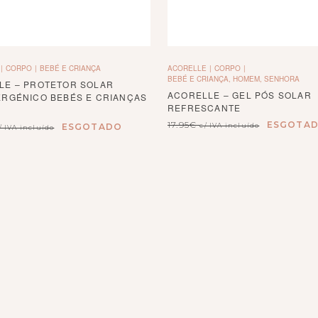
CORPO
BEBÉ E CRIANÇA
ACORELLE
CORPO
BEBÉ E CRIANÇA, HOMEM, SENHORA
LE – PROTETOR SOLAR
ACORELLE – GEL PÓS SOLAR
ERGÉNICO BEBÉS E CRIANÇAS
REFRESCANTE
17.95
€
ESGOTA
ESGOTADO
c/ IVA incluído
/ IVA incluído