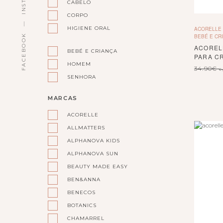
CABELO
CORPO
HIGIENE ORAL
ACORELLE
FACEBOOK
BEBÉ E CR
ACOREL
BEBÉ E CRIANÇA
PARA C
HOMEM
34.90
€
c
SENHORA
MARCAS
ACORELLE
ALLMATTERS
ALPHANOVA KIDS
ALPHANOVA SUN
BEAUTY MADE EASY
BEN&ANNA
BENECOS
BOTANICS
CHAMARREL