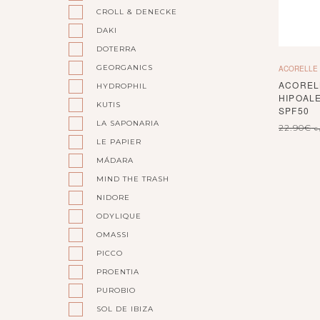
CROLL & DENECKE
DAKI
DOTERRA
GEORGANICS
ACORELLE
ACOREL
HYDROPHIL
HIPOAL
KUTIS
SPF50
LA SAPONARIA
22.90
€
c
LE PAPIER
MÁDARA
MIND THE TRASH
NIDORE
ODYLIQUE
OMASSI
PICCO
PROENTIA
PUROBIO
SOL DE IBIZA