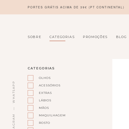
PORTES GRÁTIS ACIMA DE 39€ (PT CONTINENTAL)
SOBRE
CATEGORIAS
PROMOÇÕES
BLOG
BRAND:
CATEGORIAS
ACORELLE
OLHOS
WHATSAPP
ACESSÓRIOS
EXTRAS
LÁBIOS
MÃOS
MAQUILHAGEM
INSTAGRAM
ROSTO