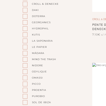
CROLL & DENECKE
DAKI
DOTERRA
CROLL & D
GEORGANICS
PENTE 
DENECK
HYDROPHIL
7.10
€
KUTIS
c/ 
LA SAPONARIA
LE PAPIER
MÁDARA
MIND THE TRASH
NIDORE
ODYLIQUE
OMASSI
PICCO
PROENTIA
PUROBIO
SOL DE IBIZA