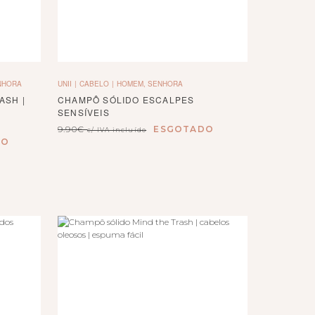
NHORA
UNII
CABELO
HOMEM, SENHORA
ASH |
CHAMPÔ SÓLIDO ESCALPES
SENSÍVEIS
9.90
€
ESGOTADO
c/ IVA incluído
DO