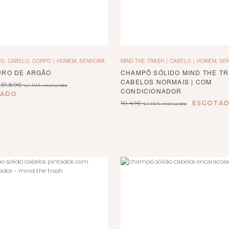
O, CABELO, CORPO
HOMEM, SENHORA
MIND THE TRASH
CABELO
HOMEM, SE
URO DE ARGÃO
CHAMPÔ SÓLIDO MIND THE TR
CABELOS NORMAIS | COM
Price
31.89
€
c/ IVA incluído
CONDICIONADOR
range:
TADO
14.90€
10.41
€
ESGOTA
c/ IVA incluído
through
31.89€