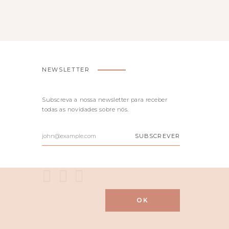
NEWSLETTER
Subscreva a nossa newsletter para receber
todas as novidades sobre nós.
O
SUBSCREVER
SEU
E-
MAIL
OK
327 CREATIVE STUDIO