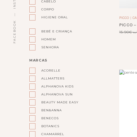
CABELO
CORPO
HIGIENE ORAL
PICCO
CA
FACEBOOK
PICCO 
BEBÉ E CRIANÇA
15.90
€
c/
HOMEM
SENHORA
MARCAS
ACORELLE
ALLMATTERS
ALPHANOVA KIDS
ALPHANOVA SUN
BEAUTY MADE EASY
BEN&ANNA
BENECOS
BOTANICS
CHAMARREL