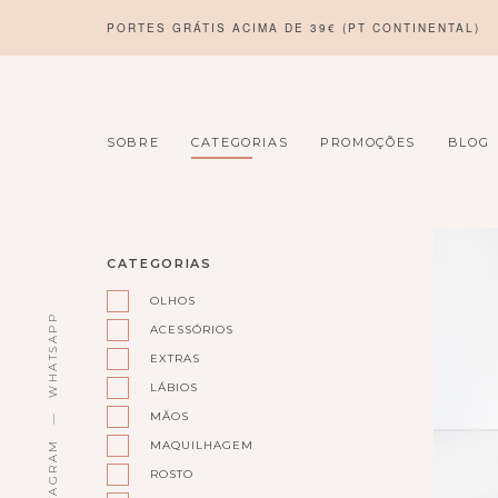
PORTES GRÁTIS ACIMA DE 39€ (PT CONTINENTAL)
SOBRE
CATEGORIAS
PROMOÇÕES
BLOG
PRODUCT_CAT:
CATEGORIAS
CABELO
OLHOS
WHATSAPP
ACESSÓRIOS
EXTRAS
LÁBIOS
MÃOS
MAQUILHAGEM
INSTAGRAM
ROSTO