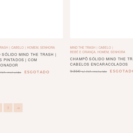
TRASH
CABELO
HOMEM, SENHORA
MIND THE TRASH
CABELO
BEBÉ E CRIANÇA, HOMEM, SENHORA
SÓLIDO MIND THE TRASH |
CHAMPÔ SÓLIDO MIND THE TR
S PINTADOS | COM
CABELOS ENCARACOLADOS
IONADOR
9.35
€
ESGOTAD
ESGOTADO
c/ IVA incluído
 IVA incluído
3
→