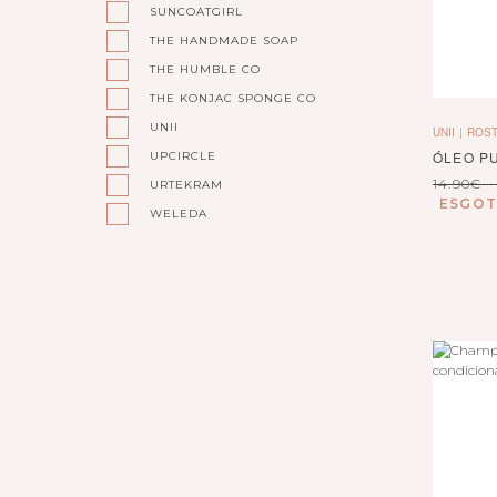
SUNCOATGIRL
THE HANDMADE SOAP
THE HUMBLE CO
THE KONJAC SPONGE CO
UNII
UNII
ROST
ÓLEO P
UPCIRCLE
14.90
€
–
URTEKRAM
ESGO
WELEDA