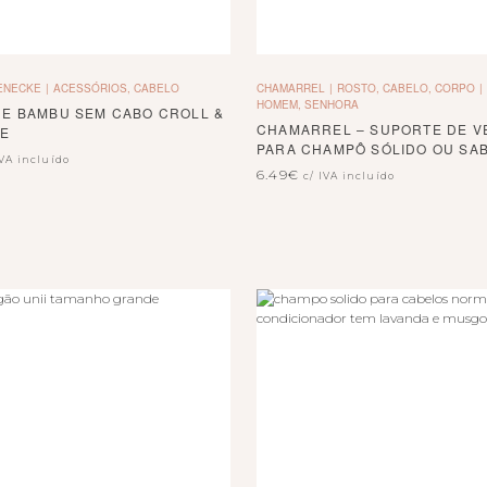
ENECKE
ACESSÓRIOS, CABELO
CHAMARREL
ROSTO, CABELO, CORPO
HOMEM, SENHORA
DE BAMBU SEM CABO CROLL &
CHAMARREL – SUPORTE DE V
E
PARA CHAMPÔ SÓLIDO OU SA
IVA incluído
6.49
€
c/ IVA incluído