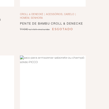
CROLL & DENECKE
ACESSÓRIOS, CABELO
HOMEM, SENHORA
U
PENTE DE BAMBU CROLL & DENECKE
7.10
€
ESGOTADO
c/ IVA incluído