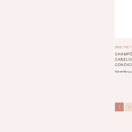
MIND THE 
CHAMPÔ 
CABELO
CONDIC
10.41
€
c/
1
2