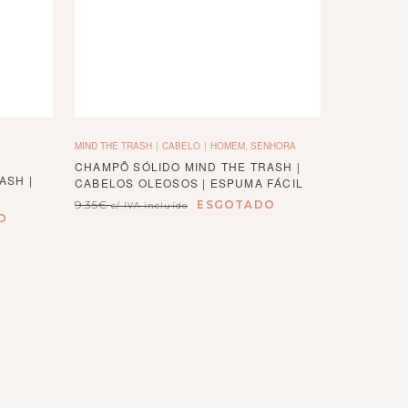
MIND THE TRASH
CABELO
HOMEM, SENHORA
CHAMPÔ SÓLIDO MIND THE TRASH |
ASH |
CABELOS OLEOSOS | ESPUMA FÁCIL
9.35
€
ESGOTADO
c/ IVA incluído
O