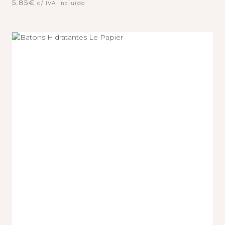
5.85
€
c/ IVA incluído