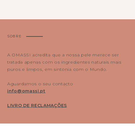
SOBRE
A OMASSI acredita que a nossa pele merece ser
tratada apenas com os ingredientes naturais mais
puros e limpos, em sintonia com o Mundo.
Aguardamos o seu contacto
info@omassi.pt
LIVRO DE RECLAMAÇÕES