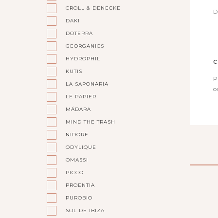
CROLL & DENECKE
D
DAKI
DOTERRA
GEORGANICS
HYDROPHIL
C
KUTIS
P
LA SAPONARIA
o
LE PAPIER
MÁDARA
MIND THE TRASH
NIDORE
ODYLIQUE
OMASSI
PICCO
PROENTIA
PUROBIO
SOL DE IBIZA