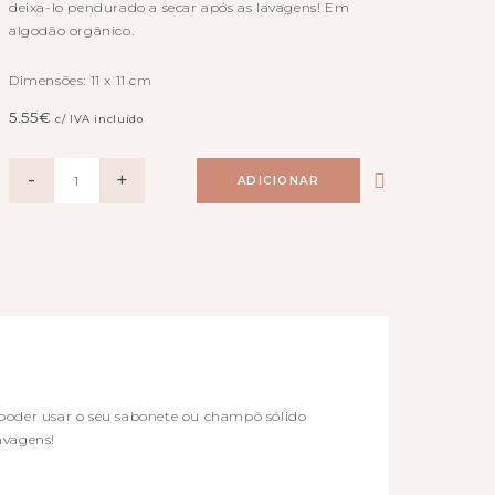
deixa-lo pendurado a secar após as lavagens! Em
algodão orgânico.
Dimensões: 11 x 11 cm
5.55
€
c/ IVA incluído
QUANTIDADE
-
+
ADICIONAR
poder usar o seu sabonete ou champô sólido
avagens!