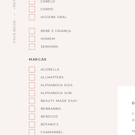
CABELO
CORPO
HIGIENE ORAL
FACEBOOK
BEBÉ E CRIANÇA
HOMEM
SENHORA
MARCAS
ACORELLE
ALLMATTERS
ALPHANOVA KIDS
ALPHANOVA SUN
BEAUTY MADE EASY
D
BEN&ANNA
C
BENECOS
d
BOTANICS
M
CHAMARREL