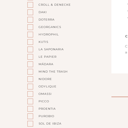
CROLL & DENECKE
DAKI
DOTERRA
GEORGANICS
HYDROPHIL
C
KUTIS
C
LA SAPONARIA
a
LE PAPIER
MÁDARA
MIND THE TRASH
NIDORE
ODYLIQUE
OMASSI
PICCO
PROENTIA
PUROBIO
SOL DE IBIZA