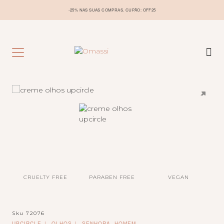
-25% NAS SUAS COMPRAS. CUPÃO: OFF25
CRUELTY FREE
PARABEN FREE
VEGAN
Sku
72076
UPCIRCLE
OLHOS
SENHORA, HOMEM