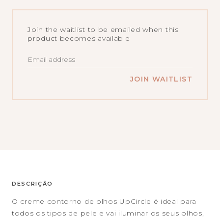
Join the waitlist to be emailed when this
product becomes available
ENTER
YOUR
EMAIL
ADDRESS
JOIN WAITLIST
TO
JOIN
THE
WAITLIST
FOR
THIS
PRODUCT
DESCRIÇÃO
O creme contorno de olhos UpCircle é i
deal para
todos os tipos de pele e vai iluminar os seus olhos,