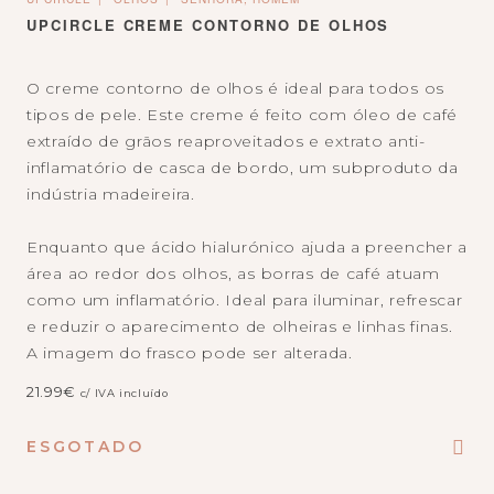
UPCIRCLE CREME CONTORNO DE OLHOS
O creme contorno de olhos é ideal para todos os
tipos de pele. Este creme é feito com óleo de café
extraído de grãos reaproveitados e extrato anti-
inflamatório de casca de bordo, um subproduto da
indústria madeireira.‎
Enquanto
que ácido hialurónico ajuda a
preencher a
área ao redor dos olhos, as
borras de café atuam
como um inflamatório.
Ideal para iluminar, refrescar
e reduzir o
aparecimento de olheiras e linhas finas.
A imagem do frasco pode ser alterada.
21.99
€
c/ IVA incluído
ESGOTADO