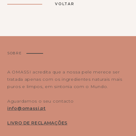
VOLTAR
SOBRE
A OMASSI acredita que a nossa pele merece ser
tratada apenas com os ingredientes naturais mais
puros e limpos, em sintonia com o Mundo.
Aguardamos o seu contacto
info@omassi.pt
LIVRO DE RECLAMAÇÕES