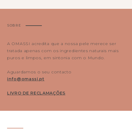
SOBRE
A OMASSI acredita que a nossa pele merece ser
tratada apenas com os ingredientes naturais mais
puros e limpos, em sintonia com o Mundo.
Aguardamos o seu contacto
info@omassi.pt
LIVRO DE RECLAMAÇÕES