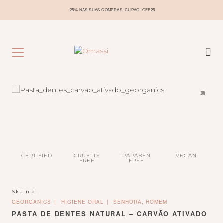
-25% NAS SUAS COMPRAS. CUPÃO: OFF25
CERTIFIED
CRUELTY
PARABEN
VEGAN
FREE
FREE
Sku
n.d.
GEORGANICS
HIGIENE ORAL
SENHORA, HOMEM
PASTA DE DENTES NATURAL – CARVÃO ATIVADO