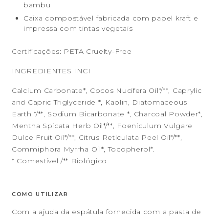
bambu
Caixa compostável fabricada com papel kraft e
impressa com tintas vegetais
Certificações: PETA Cruelty-Free
INGREDIENTES INCI
Calcium Carbonate*, Cocos Nucifera Oil*/**, Caprylic
and Capric Triglyceride *, Kaolin, Diatomaceous
Earth */**, Sodium Bicarbonate *, Charcoal Powder*,
Mentha Spicata Herb Oil*/**, Foeniculum Vulgare
Dulce Fruit Oil*/**, Citrus Reticulata Peel Oil*/**,
Commiphora Myrrha Oil*, Tocopherol*.
* Comestível /** Biológico
COMO UTILIZAR
Com a ajuda da espátula fornecida com a pasta de