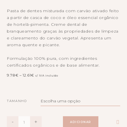
Pasta de dentes misturada com carvão ativado feito
a partir de casca de coco e óleo essencial orgânico
de hortelã-pimenta. Creme dental de
branqueamento graças às propriedades de limpeza
e clareamento do carvão vegetal. Apresenta um
aroma quente e picante.
Formulação 100% pura, com ingredientes
certificados orgânicos e de base alimentar.
Price
9.78
€
–
12.61
€
c/ IVA incluído
range:
9.78€
through
12.61€
TAMANHO
QUANTIDADE
-
+
ADICIONAR