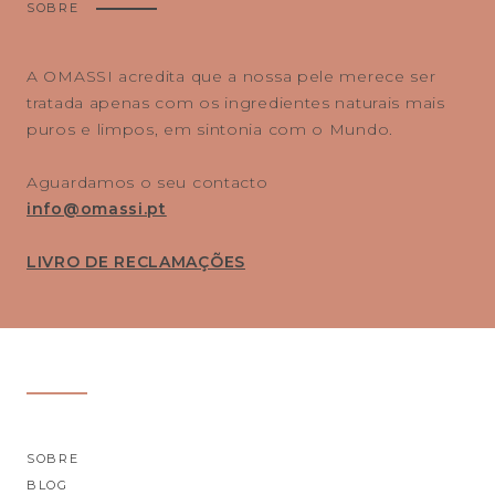
SOBRE
A OMASSI acredita que a nossa pele merece ser
tratada apenas com os ingredientes naturais mais
puros e limpos, em sintonia com o Mundo.
Aguardamos o seu contacto
info@omassi.pt
LIVRO DE RECLAMAÇÕES
SOBRE
BLOG