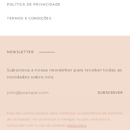
POLÍTICA DE PRIVACIDADE
TERMOS E CONDIÇÕES
NEWSLETTER
Subscreva a nossa newsletter para receber todas as
novidades sobre nós.
O
SUBSCREVER
SEU
E-
MAIL
Este site utiliza cookies para melhorar a experiência de compra
do utilizador. Ao continuar a navegar no site, você está a
concordar com o uso de cookies!
Saiba Mais