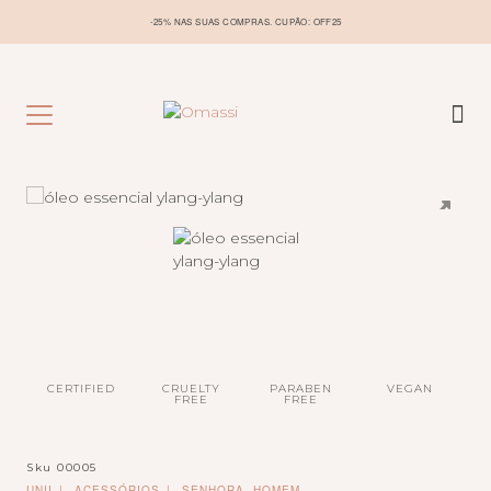
-25% NAS SUAS COMPRAS. CUPÃO: OFF25
CERTIFIED
CRUELTY
PARABEN
VEGAN
FREE
FREE
Sku
00005
UNII
ACESSÓRIOS
SENHORA, HOMEM