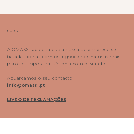
SOBRE
A OMASSI acredita que a nossa pele merece ser
tratada apenas com os ingredientes naturais mais
puros e limpos, em sintonia com o Mundo.
Aguardamos o seu contacto
info@omassi.pt
LIVRO DE RECLAMAÇÕES