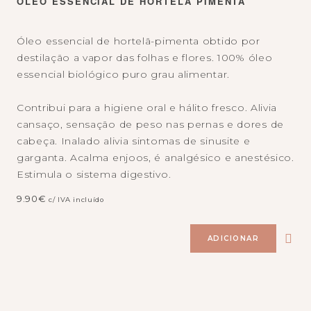
ÓLEO ESSENCIAL DE HORTELÃ PIMENTA
Óleo essencial de hortelã-pimenta obtido por
destilação a vapor das folhas e flores. 100% óleo
essencial biológico puro grau alimentar.
Contribui para a higiene oral e hálito fresco. Alivia
cansaço, sensação de peso nas pernas e dores de
cabeça. Inalado alivia sintomas de sinusite e
garganta. Acalma enjoos, é analgésico e anestésico.
Estimula o sistema digestivo.
9.90
€
c/ IVA incluído
ADICIONAR