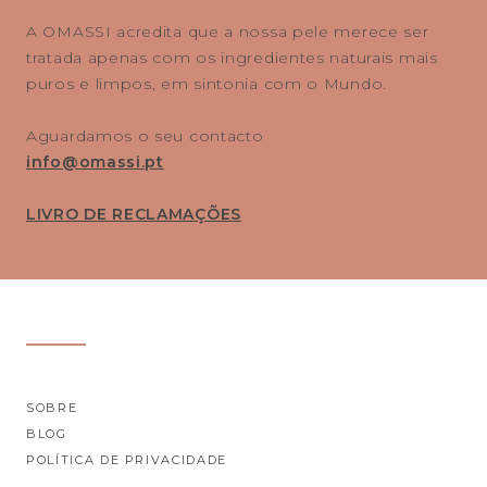
A OMASSI acredita que a nossa pele merece ser
tratada apenas com os ingredientes naturais mais
puros e limpos, em sintonia com o Mundo.
Aguardamos o seu contacto
info@omassi.pt
LIVRO DE RECLAMAÇÕES
SOBRE
BLOG
POLÍTICA DE PRIVACIDADE