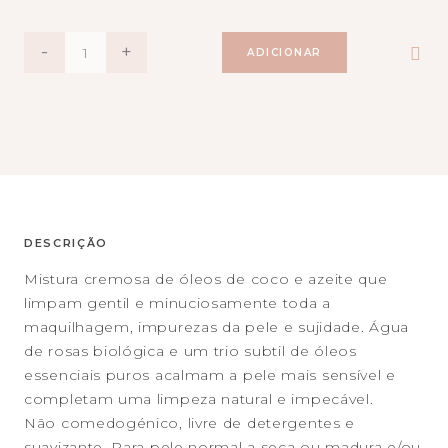
QUANTIDADE
-
+
ADICIONAR
DESCRIÇÃO
Mistura cremosa de óleos de coco e azeite que
limpam gentil e minuciosamente toda a
maquilhagem, impurezas da pele e sujidade. Água
de rosas biológica e um trio subtil de óleos
essenciais puros acalmam a pele mais sensível e
completam uma limpeza natural e impecável.
Não comedogénico, livre de detergentes e
suavizante. Para pele normal a seca ou madura e/ou