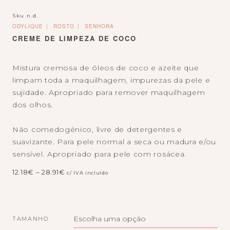
Sku
n.d.
ODYLIQUE
ROSTO
SENHORA
CREME DE LIMPEZA DE COCO
Mistura cremosa de óleos de coco e azeite que
limpam toda a maquilhagem, impurezas da pele e
sujidade. Apropriado para remover maquilhagem
dos olhos.
Não comedogénico, livre de detergentes e
suavizante. Para pele normal a seca ou madura e/ou
sensível. Apropriado para pele com rosácea.
Price
12.18
€
–
28.91
€
c/ IVA incluído
range:
12.18€
through
28.91€
TAMANHO