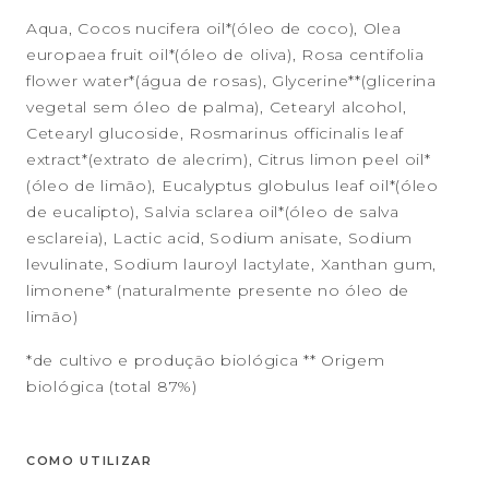
Aqua, Cocos nucifera oil*(óleo de coco), Olea
europaea fruit oil*(óleo de oliva), Rosa centifolia
flower water*(água de rosas), Glycerine**(glicerina
vegetal sem óleo de palma), Cetearyl alcohol,
Cetearyl glucoside, Rosmarinus officinalis leaf
extract*(extrato de alecrim), Citrus limon peel oil*
(óleo de limão), Eucalyptus globulus leaf oil*(óleo
de eucalipto), Salvia sclarea oil*(óleo de salva
esclareia), Lactic acid, Sodium anisate, Sodium
levulinate, Sodium lauroyl lactylate, Xanthan gum,
limonene* (naturalmente presente no óleo de
limão)
*de cultivo e produção biológica ** Origem
biológica (total 87%)
COMO UTILIZAR