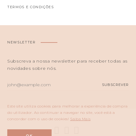
TERMOS E CONDIÇÕES
NEWSLETTER
Subscreva a nossa newsletter para receber todas as
novidades sobre nós.
O
SUBSCREVER
SEU
E-
MAIL
Este site utiliza cookies para melhorar a experiência de compra
do utilizador. Ao continuar a navegar no site, você está a
concordar com o uso de cookies!
Saiba Mais
OK