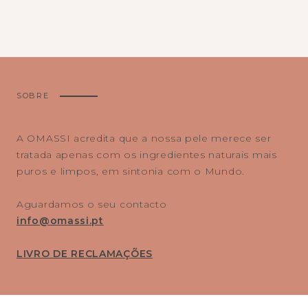
SOBRE
A OMASSI acredita que a nossa pele merece ser
tratada apenas com os ingredientes naturais mais
puros e limpos, em sintonia com o Mundo.
Aguardamos o seu contacto
info@omassi.pt
LIVRO DE RECLAMAÇÕES