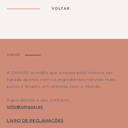
VOLTAR
SOBRE
A OMASSI acredita que a nossa pele merece ser
tratada apenas com os ingredientes naturais mais
puros e limpos, em sintonia com o Mundo.
Aguardamos o seu contacto
info@omassi.pt
LIVRO DE RECLAMAÇÕES