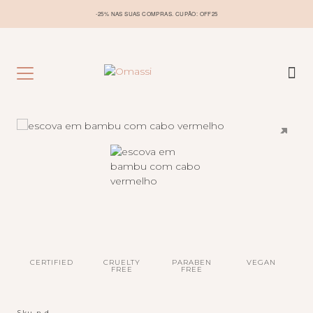
-25% NAS SUAS COMPRAS. CUPÃO: OFF25
CERTIFIED
CRUELTY
PARABEN
VEGAN
FREE
FREE
Sku
n.d.