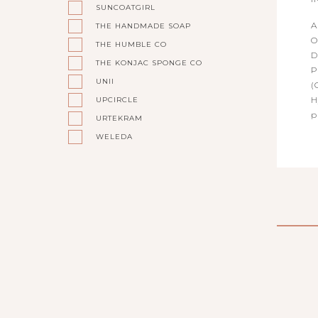
SUNCOATGIRL
A
THE HANDMADE SOAP
O
THE HUMBLE CO
D
THE KONJAC SPONGE CO
P
UNII
(
H
UPCIRCLE
p
URTEKRAM
WELEDA