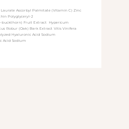
l Laurate Ascorbyl Palmitate (Vitamin C) Zinc
thin Polyglyceryl-2
a-buckthorn) Fruit Extract Hypericum
cus Robur (Oak) Bark Extract Vitis Vinifera
rolyzed Hyaluronic Acid Sodium
ic Acid Sodium