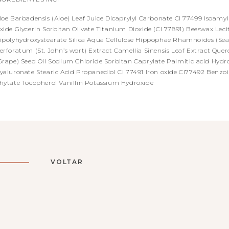
loe Barbadensis (Aloe) Leaf Juice Dicaprylyl Carbonate CI 77499 Isoamy
xide Glycerin Sorbitan Olivate Titanium Dioxide (CI 77891) Beeswax Leci
ipolyhydroxystearate Silica Aqua Cellulose Hippophae Rhamnoides (Se
erforatum (St. John’s wort) Extract Camellia Sinensis Leaf Extract Quer
Grape) Seed Oil Sodium Chloride Sorbitan Caprylate Palmitic acid Hyd
yaluronate Stearic Acid Propanediol CI 77491 Iron oxide CI77492 Benzo
hytate Tocopherol Vanillin Potassium Hydroxide
VOLTAR