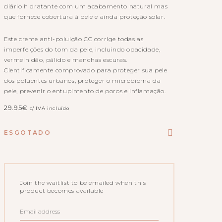
diário hidratante com um acabamento natural mas
que fornece cobertura à pele e ainda proteção solar.
Este creme anti-poluição CC corrige todas as
imperfeições do tom da pele, incluindo opacidade,
vermelhidão, pálido e manchas escuras.
Cientificamente comprovado para proteger sua pele
dos poluentes urbanos, proteger o microbioma da
pele, prevenir o entupimento de poros e inflamação.
29.95
€
c/ IVA incluído
ESGOTADO
Join the waitlist to be emailed when this
product becomes available
ENTER
YOUR