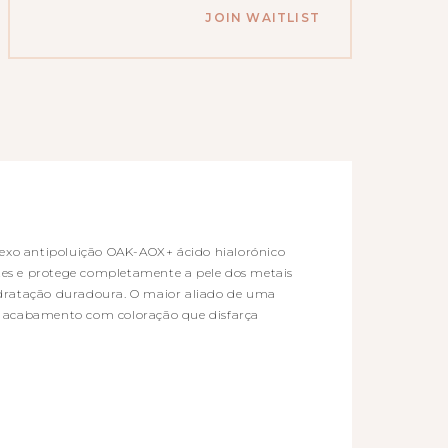
EMAIL
ADDRESS
JOIN WAITLIST
TO
JOIN
THE
WAITLIST
FOR
THIS
PRODUCT
exo antipoluição OAK-AOX+ ácido hialorónico
tes e protege completamente a pele dos metais
dratação duradoura. O maior aliado de uma
e, acabamento com coloração que disfarça