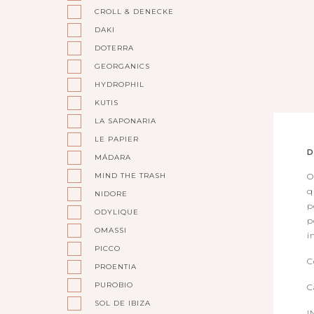
CROLL & DENECKE
DAKI
DOTERRA
GEORGANICS
HYDROPHIL
KUTIS
LA SAPONARIA
LE PAPIER
D
MÁDARA
MIND THE TRASH
O
q
NIDORE
p
ODYLIQUE
p
OMASSI
i
PICCO
C
PROENTIA
PUROBIO
C
SOL DE IBIZA
I