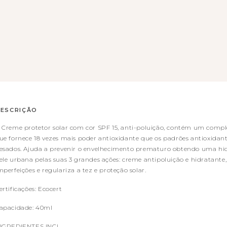
ESCRIÇÃO
 Creme protetor solar com cor SPF 15, anti-poluição, contém um compl
ue fornece 18 vezes mais poder antioxidante que os padrões antioxidan
esados. Ajuda a prevenir o envelhecimento prematuro obtendo uma hi
ele urbana pelas suas 3 grandes ações: creme antipoluição e hidratant
mperfeições e regulariza a tez e proteção solar.
ertificações: Ecocert
apacidade: 40ml
NGREDIENTES INCI