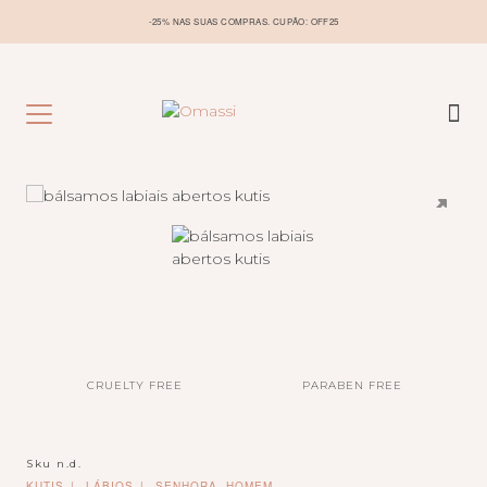
-25% NAS SUAS COMPRAS. CUPÃO: OFF25
CRUELTY FREE
PARABEN FREE
Sku
n.d.
KUTIS
LÁBIOS
SENHORA, HOMEM