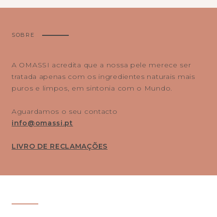
SOBRE
A OMASSI acredita que a nossa pele merece ser
tratada apenas com os ingredientes naturais mais
puros e limpos, em sintonia com o Mundo.
Aguardamos o seu contacto
info@omassi.pt
LIVRO DE RECLAMAÇÕES