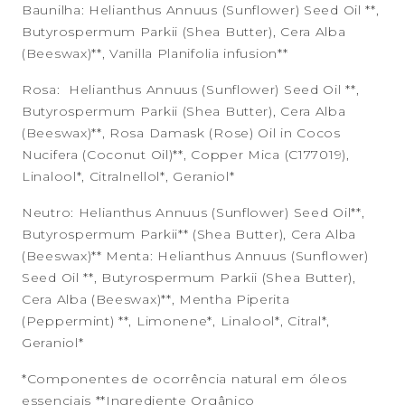
Baunilha: Helianthus Annuus (Sunflower) Seed Oil **,
Butyrospermum Parkii (Shea Butter), Cera Alba
(Beeswax)**, Vanilla Planifolia infusion**
Rosa: Helianthus Annuus (Sunflower) Seed Oil **,
Butyrospermum Parkii (Shea Butter), Cera Alba
(Beeswax)**, Rosa Damask (Rose) Oil in Cocos
Nucifera (Coconut Oil)**, Copper Mica (C177019),
Linalool*, Citralnellol*, Geraniol*
Neutro: Helianthus Annuus (Sunflower) Seed Oil**,
Butyrospermum Parkii** (Shea Butter), Cera Alba
(Beeswax)** Menta: Helianthus Annuus (Sunflower)
Seed Oil **, Butyrospermum Parkii (Shea Butter),
Cera Alba (Beeswax)**, Mentha Piperita
(Peppermint) **, Limonene*, Linalool*, Citral*,
Geraniol*
*Componentes de ocorrência natural em óleos
essenciais **Ingrediente Orgânico