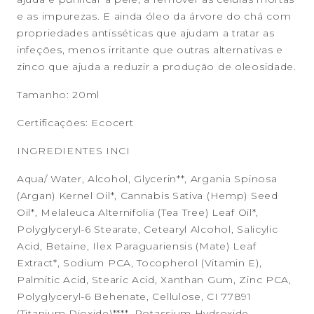
e as impurezas. E ainda óleo da árvore do chá com
propriedades antisséticas que ajudam a tratar as
infeções, menos irritante que outras alternativas e
zinco que ajuda a reduzir a produção de oleosidade.
Tamanho: 20ml
Certificações: Ecocert
INGREDIENTES INCI
Aqua/ Water, Alcohol, Glycerin**, Argania Spinosa
(Argan) Kernel Oil*, Cannabis Sativa (Hemp) Seed
Oil*, Melaleuca Alternifolia (Tea Tree) Leaf Oil*,
Polyglyceryl-6 Stearate, Cetearyl Alcohol, Salicylic
Acid, Betaine, Ilex Paraguariensis (Mate) Leaf
Extract*, Sodium PCA, Tocopherol (Vitamin E),
Palmitic Acid, Stearic Acid, Xanthan Gum, Zinc PCA,
Polyglyceryl-6 Behenate, Cellulose, CI 77891
(Titanium Dioxide)****, Potassium Hydroxide,