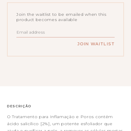
Join the waitlist to be emailed when this
product becomes available
ENTER
YOUR
EMAIL
ADDRESS
JOIN WAITLIST
TO
JOIN
THE
WAITLIST
FOR
THIS
PRODUCT
DESCRIÇÃO
O Tratamento para Inflamação e Poros contém
ácido salicílico [2%], um potente esfoliador que
ajuda e purificar a pele, a remover as células mortas