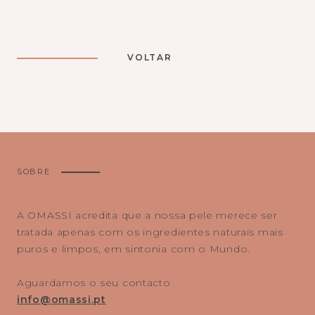
VOLTAR
SOBRE
A OMASSI acredita que a nossa pele merece ser
tratada apenas com os ingredientes naturais mais
puros e limpos, em sintonia com o Mundo.
Aguardamos o seu contacto
info@omassi.pt