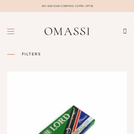
-25% NAS SUAS COMPRAS. CUPÃO: OFF25
PRODUCT_TAG:
FILTERS
LÂMINA