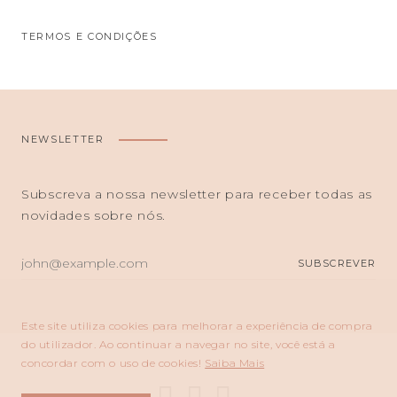
TERMOS E CONDIÇÕES
NEWSLETTER
Subscreva a nossa newsletter para receber todas as
novidades sobre nós.
O
SUBSCREVER
SEU
E-
MAIL
Este site utiliza cookies para melhorar a experiência de compra
do utilizador. Ao continuar a navegar no site, você está a
concordar com o uso de cookies!
Saiba Mais