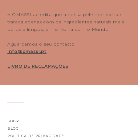
A OMASSI acredita que a nossa pele merece ser
tratada apenas com os ingredientes naturais mais
puros e limpos, em sintonia com o Mundo.
Aguardamos o seu contacto
info@omassi.pt
LIVRO DE RECLAMAÇÕES
SOBRE
BLOG
POLÍTICA DE PRIVACIDADE