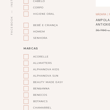
CABELO
CORPO
HIGIENE ORAL
MÁDARA
FACEBOOK
AMPOLA
ANTIOX
BEBÉ E CRIANÇA
36.78
€
c
HOMEM
SENHORA
MARCAS
ACORELLE
ALLMATTERS
ALPHANOVA KIDS
ALPHANOVA SUN
BEAUTY MADE EASY
BEN&ANNA
BENECOS
BOTANICS
CHAMARREL