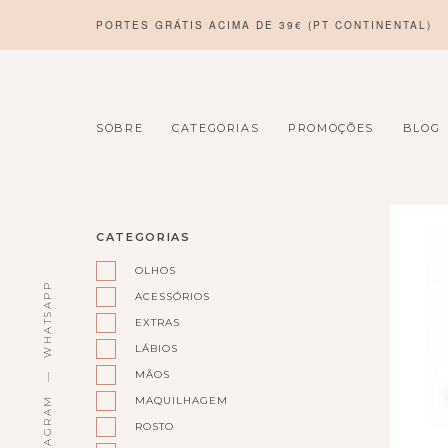
PORTES GRÁTIS ACIMA DE 39€ (PT CONTINENTAL)
SOBRE
CATEGORIAS
PROMOÇÕES
BLOG
PRODUCT_TAG:
CATEGORIAS
ANTIOXIDANTES
OLHOS
WHATSAPP
ACESSÓRIOS
EXTRAS
LÁBIOS
MÃOS
MAQUILHAGEM
INSTAGRAM
ROSTO