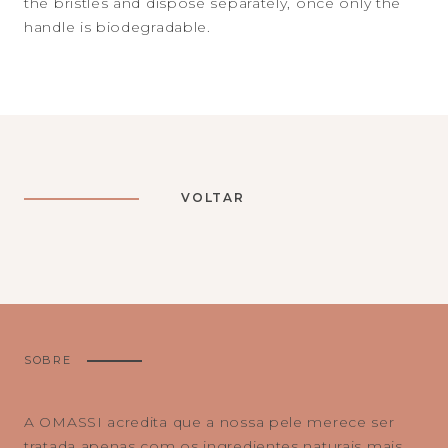
the bristles and dispose separately, once only the
handle is biodegradable.
VOLTAR
SOBRE
A OMASSI acredita que a nossa pele merece ser
tratada apenas com os ingredientes naturais mais