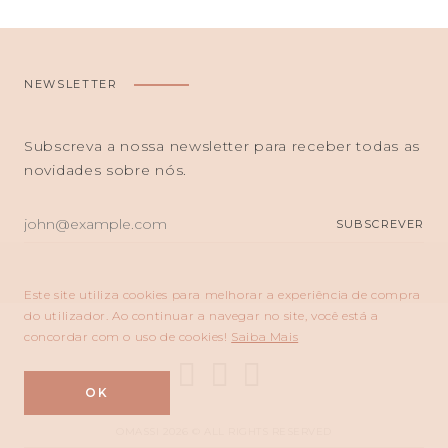
NEWSLETTER
Subscreva a nossa newsletter para receber todas as
novidades sobre nós.
O
SUBSCREVER
SEU
E-
MAIL
Este site utiliza cookies para melhorar a experiência de compra
do utilizador. Ao continuar a navegar no site, você está a
concordar com o uso de cookies!
Saiba Mais
OK
OMASSI 2026 © ALL RIGHTS RESERVED