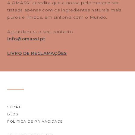
A OMASSI acredita que a nossa pele merece ser
tratada apenas com os ingredientes naturais mais
puros e limpos, em sintonia com o Mundo.
Aguardamos o seu contacto
info@omassi.pt
LIVRO DE RECLAMAÇÕES
SOBRE
BLOG
POLÍTICA DE PRIVACIDADE