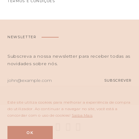
TERMOS E CONDIÇÕES
NEWSLETTER
Subscreva a nossa newsletter para receber todas as
novidades sobre nós.
O
SUBSCREVER
SEU
E-
MAIL
Este site utiliza cookies para melhorar a experiência de compra
do utilizador. Ao continuar a navegar no site, você está a
concordar com o uso de cookies!
Saiba Mais
OK